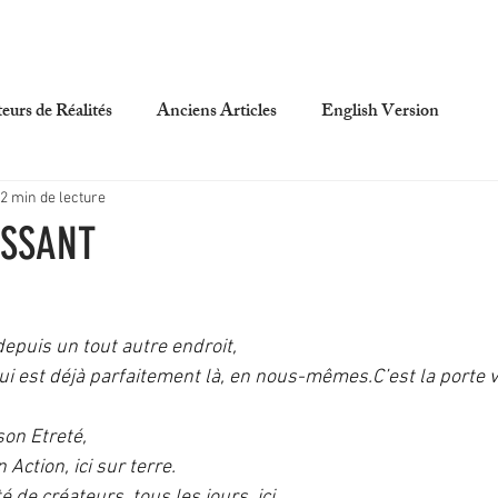
A PROPOS
EVENTS
BLOG
BOUTIQUE
RDV
eurs de Réalités
Anciens Articles
English Version
2 min de lecture
ISSANT
 depuis un tout autre endroit,
ui est déjà parfaitement là, en nous-mêmes.C’est la porte v
on Etreté, 
Action, ici sur terre.
té de créateurs, tous les jours, ici.