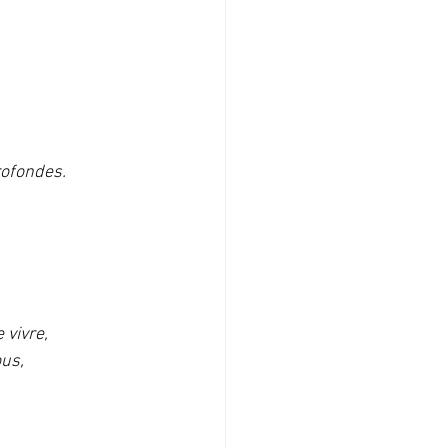
rofondes.
 vivre,
ous,