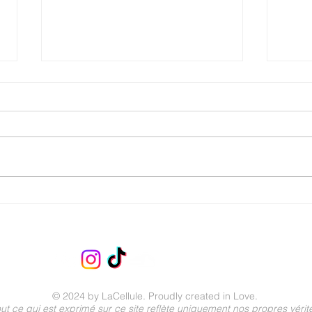
Connais-Toi Toi-Même
Une vi
Parmi les diverses méthodes
C'est
disponibles pour Se réaliser ou Se
pourr
connaitre Soi-même, il y en a une
aujou
qui consiste à reconnaître le
de nos
pouvoir que nous avons sur notre
est si
expérience, et à l’exercer
elle n
consciemment
menta
© 2024 by LaCellule. Proudly created in Love.
ut ce qui est exprimé sur ce site reflète uniquement nos propres vérit