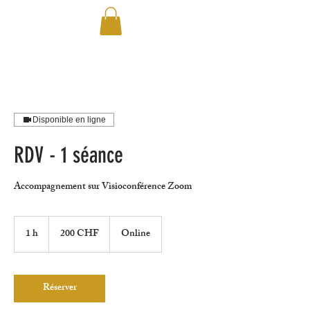
Disponible en ligne
RDV - 1 séance
Accompagnement sur Visioconférence Zoom
200
francs
1 h
1
200 CHF
Online
suisses
Réserver