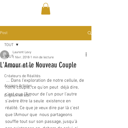
Post
TOUT
Laurent Levy
TOUT
1 févr. 2018
1 min de lecture
L'Amour et le Nouveau Couple
Articles récents
Créateurs de Réalités
 ... Dans l'exploration de notre cellule, de 
Anciens Articles
notre couple, ce qu'on peut  déjà dire, 
c'est que l'Amour de l'un pour l'autre 
English Version
s'avère être la seule  existence en 
réalité. Ce que je veux dire par là c'est 
que l'Amour que  nous partageons 
souffle tout sur son passage, jusqu'à 